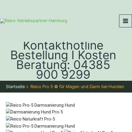
Zum
Ma
Inhalt
Me
springen
Kontakthotline
Bestellung I Kosten
Beratung: 04385
900 9299
Startseite
Reico Pro 5 ✿ für Magen und Darm bei Hunden