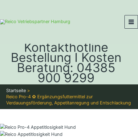
Zum
Ma
Inhalt
Me
springen
Kontakthotline
Bestellung I Kosten
Beratung: 04385
900 9299
Startseite
Reico Pro-4 ✿ Ergänzungsfuttermittel zur
Verdauungsförderung, Appetitanregung und Entschlackung