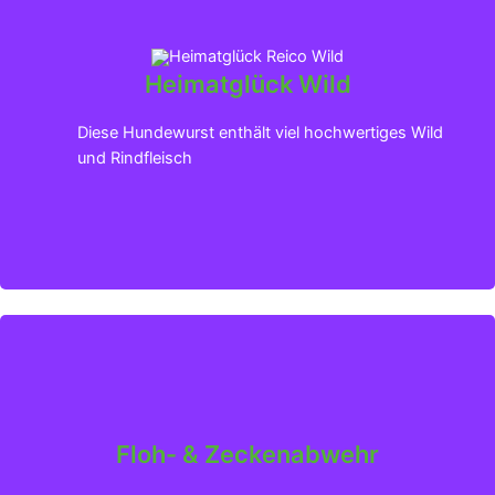
Heimatglück Wild
Klicken für mehr Infos
Diese Hundewurst enthält viel hochwertiges Wild
und Rindfleisch
Floh- & Zeckenabwehr
Klicken für mehr Infos