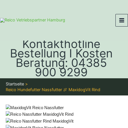
Zum
Ma
Inhalt
Me
springen
Kontakthotline
Bestellung I Kosten
Beratung: 04385
900 9299
Startseite
Reico Hundefutter Nassfutter 🍖 MaxidogVit Rind