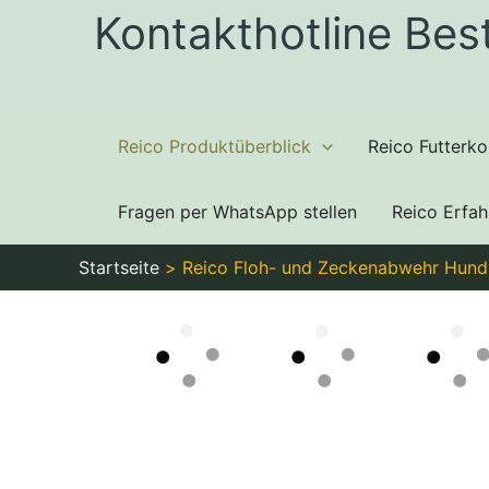
Zum
Kontakthotline Bes
Inhalt
springen
Reico Produktüberblick
Reico Futterko
Fragen per WhatsApp stellen
Reico Erfa
Floh- und Zeckenabwehr
Startseite
Reico Floh- und Zeckenabwehr Hund