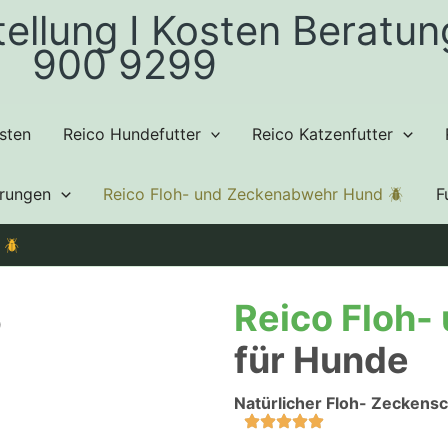
tellung I Kosten Beratu
900 9299
sten
Reico Hundefutter
Reico Katzenfutter
hrungen
Reico Floh- und Zeckenabwehr Hund 🪲
F
 🪲
Reico Floh
für Hunde
Natürlicher Floh- Zeckensc