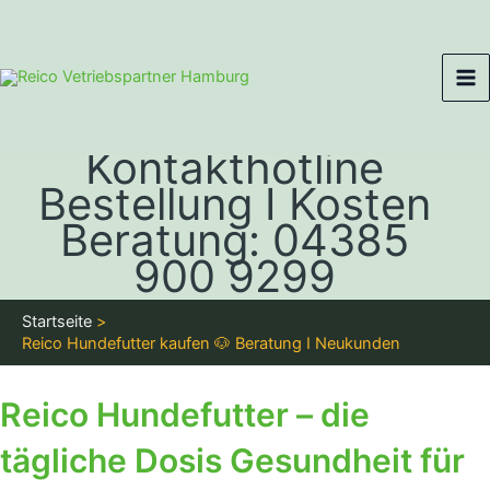
Zum
Ma
Inhalt
Me
springen
Kontakthotline
Bestellung I Kosten
Beratung: 04385
900 9299
Startseite
Reico Hundefutter kaufen 🐶 Beratung I Neukunden
Reico Hundefutter – die
tägliche Dosis Gesundheit für