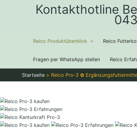
Zum
Kontakthotline Be
Inhalt
043
springen
Reico Produktüberblick
Reico Futterko
Fragen per WhatsApp stellen
Reico Erfa
Startseite
Reico Pro-3 ✿ Ergänzungsfuttermittel