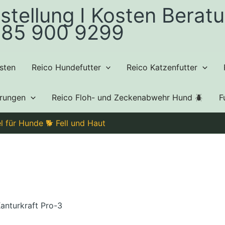
stellung I Kosten Beratu
85 900 9299
sten
Reico Hundefutter
Reico Katzenfutter
hrungen
Reico Floh- und Zeckenabwehr Hund 🪲
F
 für Hunde 🐕 Fell und Haut