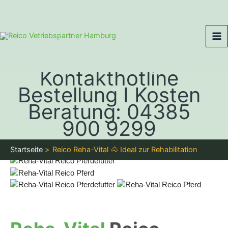
Zum
Ma
Inhalt
Me
springen
Kontakthotline
Bestellung I Kosten
Beratung: 04385
900 9299
Reico Reha-Vital – Ideal zur Rehabilitation
Startseite
Reico Reha-Vital 🐴 Ideal zur Rehabilitation