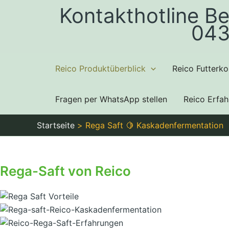
Zum
Kontakthotline Be
Inhalt
043
springen
Reico Produktüberblick
Reico Futterko
Fragen per WhatsApp stellen
Reico Erfa
Startseite
Rega Saft 🍋 Kaskadenfermentation
Rega-Saft von Reico