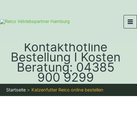
Zum
Ma
Inhalt
Me
springen
Kontakthotline
Bestellung I Kosten
Beratung: 04385
900 9299
Startseite
Katzenfutter Reico online bestellen