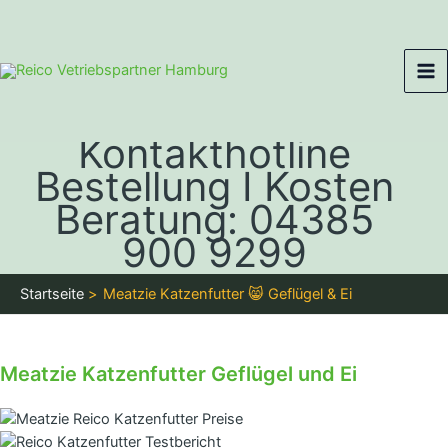
Zum
Ma
Inhalt
Me
springen
Kontakthotline
Bestellung I Kosten
Beratung: 04385
900 9299
Startseite
Meatzie Katzenfutter 😸 Geflügel & Ei
Meatzie Katzenfutter Geflügel und Ei