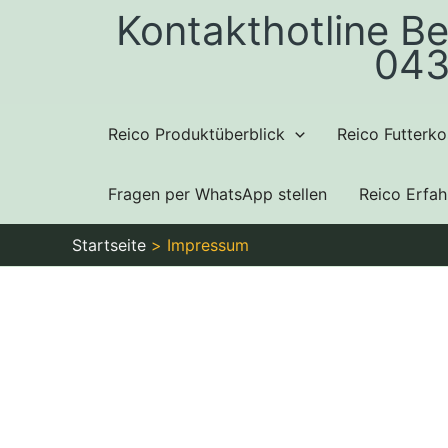
Zum
Kontakthotline Be
Inhalt
043
springen
Reico Produktüberblick
Reico Futterko
Fragen per WhatsApp stellen
Reico Erfa
Startseite
Impressum