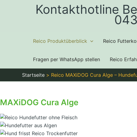
Zum
Kontakthotline Be
Inhalt
043
springen
Reico Produktüberblick
Reico Futterko
Fragen per WhatsApp stellen
Reico Erfa
Startseite
Reico MAXiDOG Cura Alge – Hundefut
MAXiDOG Cura Alge