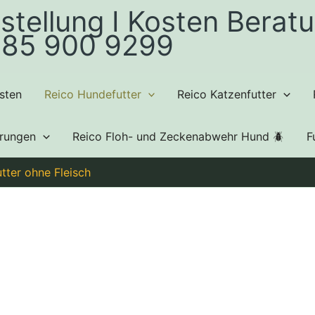
stellung I Kosten Beratu
85 900 9299
sten
Reico Hundefutter
Reico Katzenfutter
hrungen
Reico Floh- und Zeckenabwehr Hund 🪲
F
ter ohne Fleisch